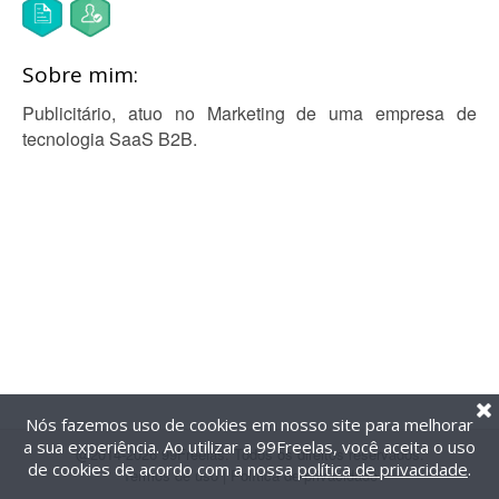
Sobre mim:
Publicitário, atuo no Marketing de uma empresa de
tecnologia SaaS B2B.
Nós fazemos uso de cookies em nosso site para melhorar
a sua experiência. Ao utilizar a 99Freelas, você aceita o uso
@2014-2026 99Freelas. Todos os direitos reservados.
de cookies de acordo com a nossa
política de privacidade
.
Termos de uso
|
Política de privacidade