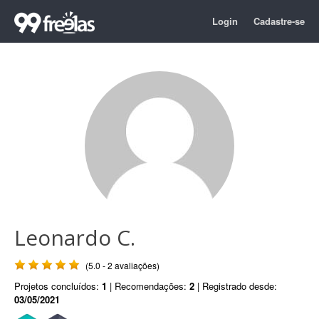
Login
Cadastre-se
Leonardo C.
(5.0 - 2 avaliações)
Projetos concluídos:
1
| Recomendações:
2
| Registrado desde:
03/05/2021