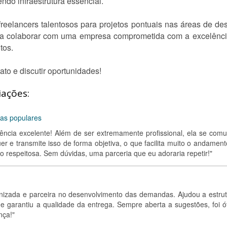
do infraestrutura essencial.
eelancers talentosos para projetos pontuais nas áreas de de
eja colaborar com uma empresa comprometida com a excelência
tos.
ato e discutir oportunidades!
iações:
sas populares
iência excelente! Além de ser extremamente profissional, ela se comu
r e transmite isso de forma objetiva, o que facilita muito o andament
uito respeitosa. Sem dúvidas, uma parceria que eu adoraria repetir!"
rganizada e parceira no desenvolvimento das demandas. Ajudou a estrut
 e garantiu a qualidade da entrega. Sempre aberta a sugestões, foi ó
nça!"