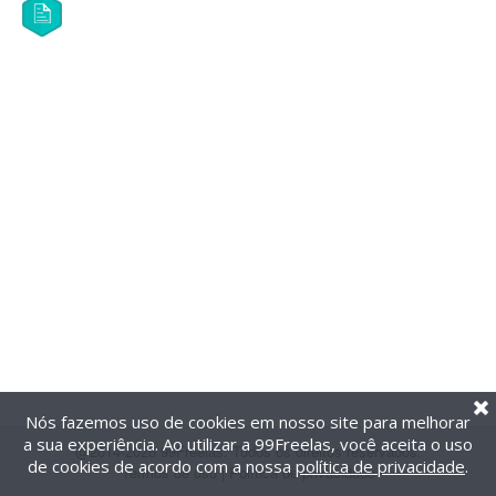
Nós fazemos uso de cookies em nosso site para melhorar
a sua experiência. Ao utilizar a 99Freelas, você aceita o uso
@2014-2026 99Freelas. Todos os direitos reservados.
de cookies de acordo com a nossa
política de privacidade
.
Termos de uso
|
Política de privacidade