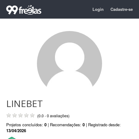
Login
Cadastre-se
LINEBET
(0.0 - 0 avaliações)
Projetos concluídos:
0
| Recomendações:
0
| Registrado desde:
13/04/2026