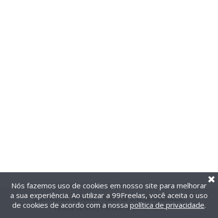
Nós fazemos uso de cookies em nosso site para melhorar
a sua experiência. Ao utilizar a 99Freelas, você aceita o uso
@2014-2026 99Freelas. Todos os direitos reservados.
de cookies de acordo com a nossa
política de privacidade
.
Termos de uso
|
Política de privacidade