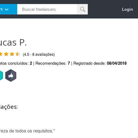
Login
rs
ucas P.
(4.5 - 8 avaliações)
etos concluídos:
2
| Recomendações:
7
| Registrado desde:
08/04/2018
iações:
reza de todos os requisitos."