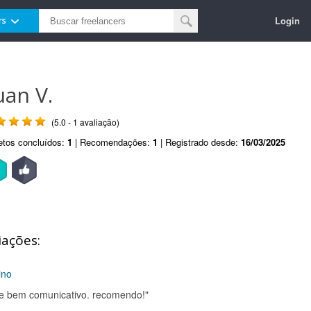
Login
rs
uan V.
(5.0 - 1 avaliação)
etos concluídos:
1
| Recomendações:
1
| Registrado desde:
16/03/2025
iações:
ino
 e bem comunicativo. recomendo!"