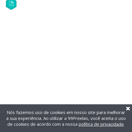
Nós fazemos uso de cookies em nosso site para melhorar
a sua experiência. Ao utilizar a 99Freelas, você aceita o uso
@2014-2026 99Freelas. Todos os direitos reservados.
de cookies de acordo com a nossa
política de privacidade
.
Termos de uso
|
Política de privacidade