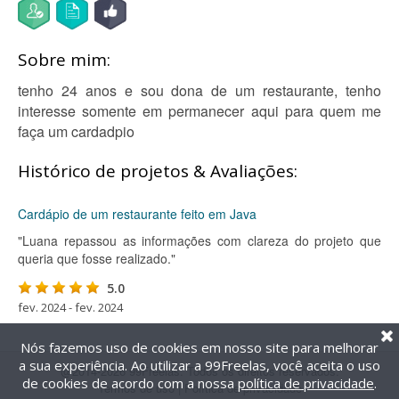
Sobre mim:
tenho 24 anos e sou dona de um restaurante, tenho
interesse somente em permanecer aqui para quem me
faça um cardadpio
Histórico de projetos & Avaliações:
Cardápio de um restaurante feito em Java
"Luana repassou as informações com clareza do projeto que
queria que fosse realizado."
5.0
fev. 2024 - fev. 2024
Nós fazemos uso de cookies em nosso site para melhorar
a sua experiência. Ao utilizar a 99Freelas, você aceita o uso
@2014-2026 99Freelas. Todos os direitos reservados.
de cookies de acordo com a nossa
política de privacidade
.
Termos de uso
|
Política de privacidade