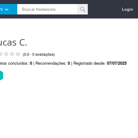
Login
rs
ucas C.
(0.0 - 0 avaliações)
etos concluídos:
0
| Recomendações:
0
| Registrado desde:
07/07/2025