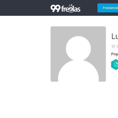
Freelance
L
Proj