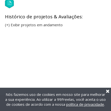
Histórico de projetos & Avaliações:
(+) Exibir projetos em andamento
Nós fazemos uso de cookies em nosso site para melhorar
a sua experiência. Ao utilizar a 99Freelas, você aceita o uso
@2014-2026 99Freelas. Todos os direitos reservados.
de cookies de acordo com a nossa
política de privacidade
.
Termos de uso
|
Política de privacidade