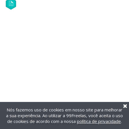
Nós fazemos uso de cookies em nosso site para melhorar
a sua experiência. Ao utilizar a 99Freelas, você aceita o uso
@2014-2026 99Freelas. Todos os direitos reservados.
de cookies de acordo com a nossa
política de privacidade
.
Termos de uso
|
Política de privacidade