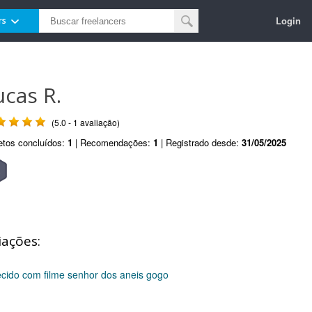
Login
rs
ucas R.
(5.0 - 1 avaliação)
etos concluídos:
1
| Recomendações:
1
| Registrado desde:
31/05/2025
iações:
ecido com filme senhor dos aneis gogo