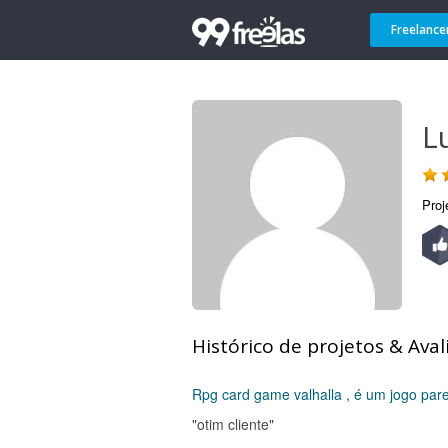
Freelance
L
Proj
Histórico de projetos & Aval
Rpg card game valhalla , é um jogo par
"otim cliente"