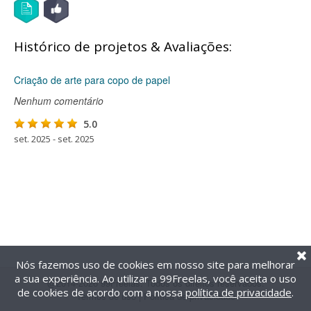
Histórico de projetos & Avaliações:
Criação de arte para copo de papel
Nenhum comentário
5.0
set. 2025 - set. 2025
Nós fazemos uso de cookies em nosso site para melhorar
a sua experiência. Ao utilizar a 99Freelas, você aceita o uso
@2014-2026 99Freelas. Todos os direitos reservados.
de cookies de acordo com a nossa
política de privacidade
.
Termos de uso
|
Política de privacidade