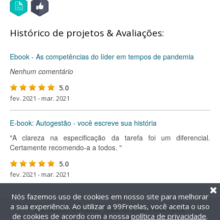
Histórico de projetos & Avaliações:
Ebook - As competências do líder em tempos de pandemia
Nenhum comentário
5.0
fev. 2021 - mar. 2021
E-book: Autogestão - você escreve sua história
"A clareza na especificação da tarefa foi um diferencial.
Certamente recomendo-a a todos. "
5.0
fev. 2021 - mar. 2021
Nós fazemos uso de cookies em nosso site para melhorar
a sua experiência. Ao utilizar a 99Freelas, você aceita o uso
@2014-2026 99Freelas. Todos os direitos reservados.
de cookies de acordo com a nossa
política de privacidade
.
Termos de uso
|
Política de privacidade