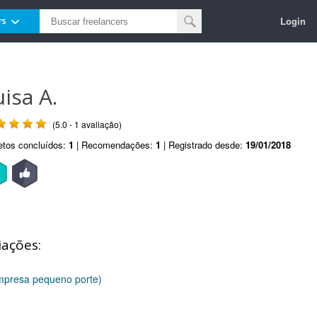
Login
rs
uisa A.
(5.0 - 1 avaliação)
etos concluídos:
1
| Recomendações:
1
| Registrado desde:
19/01/2018
iações:
empresa pequeno porte)