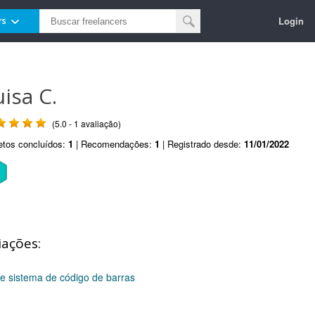
Login
rs
uisa C.
(5.0 - 1 avaliação)
etos concluídos:
1
| Recomendações:
1
| Registrado desde:
11/01/2022
iações:
 e sistema de código de barras