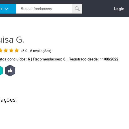
Login
rs
uisa G.
(5.0 - 6 avaliações)
etos concluídos:
6
| Recomendações:
6
| Registrado desde:
11/08/2022
iações: