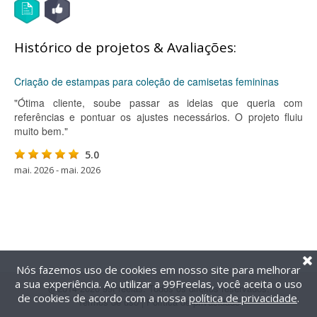
Histórico de projetos & Avaliações:
Criação de estampas para coleção de camisetas femininas
"Ótima cliente, soube passar as ideias que queria com
referências e pontuar os ajustes necessários. O projeto fluiu
muito bem."
5.0
mai. 2026 - mai. 2026
Nós fazemos uso de cookies em nosso site para melhorar
a sua experiência. Ao utilizar a 99Freelas, você aceita o uso
@2014-2026 99Freelas. Todos os direitos reservados.
de cookies de acordo com a nossa
política de privacidade
.
Termos de uso
|
Política de privacidade