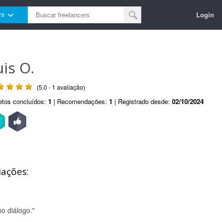
Login
rs
uis O.
(5.0 - 1 avaliação)
etos concluídos:
1
| Recomendações:
1
| Registrado desde:
02/10/2024
iações:
o diálogo."