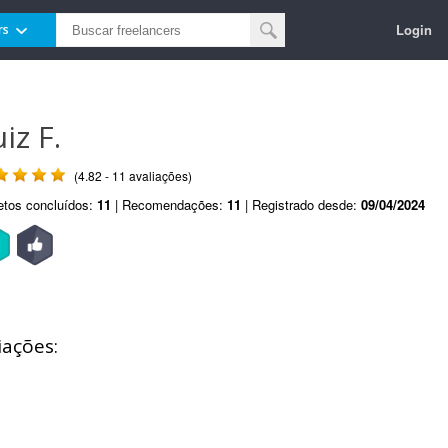
Login
rs
iz F.
(4.82 - 11 avaliações)
etos concluídos:
11
| Recomendações:
11
| Registrado desde:
09/04/2024
iações: