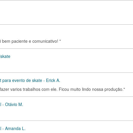
foi bem paciente e comunicativo! "
fskate
para evento de skate - Erick A.
azer varios trabalhos com ele. Ficou muito lindo nossa produção."
l - Otávio M.
al - Amanda L.