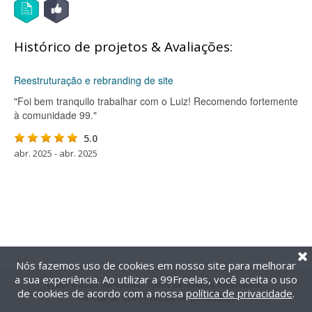
Histórico de projetos & Avaliações:
Reestruturação e rebranding de site
"Foi bem tranquilo trabalhar com o Luiz! Recomendo fortemente
à comunidade 99."
5.0
abr. 2025 - abr. 2025
Nós fazemos uso de cookies em nosso site para melhorar
a sua experiência. Ao utilizar a 99Freelas, você aceita o uso
@2014-2026 99Freelas. Todos os direitos reservados.
de cookies de acordo com a nossa
política de privacidade
.
Termos de uso
|
Política de privacidade