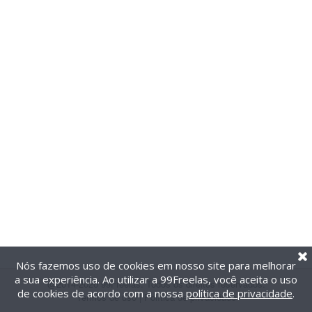
Nós fazemos uso de cookies em nosso site para melhorar
a sua experiência. Ao utilizar a 99Freelas, você aceita o uso
@2014-2026 99Freelas. Todos os direitos reservados.
de cookies de acordo com a nossa
política de privacidade
.
Termos de uso
|
Política de privacidade