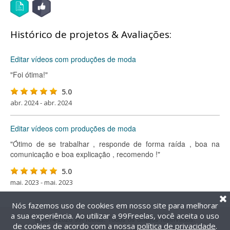
Histórico de projetos & Avaliações:
Editar vídeos com produções de moda
"Foi ótima!"
5.0
abr. 2024 - abr. 2024
Editar vídeos com produções de moda
"Ótimo de se trabalhar , responde de forma raída , boa na
comunicação e boa explicação , recomendo !"
5.0
mai. 2023 - mai. 2023
Nós fazemos uso de cookies em nosso site para melhorar
a sua experiência. Ao utilizar a 99Freelas, você aceita o uso
@2014-2026 99Freelas. Todos os direitos reservados.
de cookies de acordo com a nossa
política de privacidade
.
Termos de uso
|
Política de privacidade