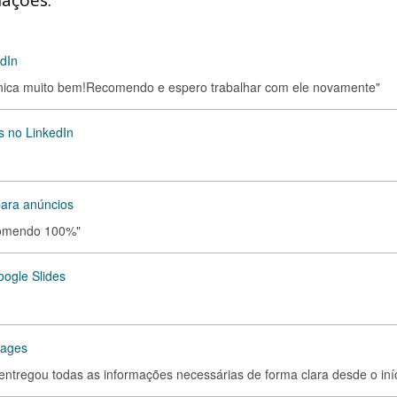
iações:
dIn
munica muito bem!Recomendo e espero trabalhar com ele novamente"
s no LinkedIn
para anúncios
ecomendo 100%"
ogle Slides
pages
, entregou todas as informações necessárias de forma clara desde o iníc