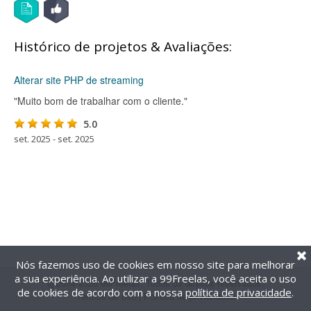
Histórico de projetos & Avaliações:
Alterar site PHP de streaming
"Muito bom de trabalhar com o cliente."
5.0
set. 2025 - set. 2025
Nós fazemos uso de cookies em nosso site para melhorar
a sua experiência. Ao utilizar a 99Freelas, você aceita o uso
@2014-2026 99Freelas. Todos os direitos reservados.
de cookies de acordo com a nossa
política de privacidade
.
Termos de uso
|
Política de privacidade