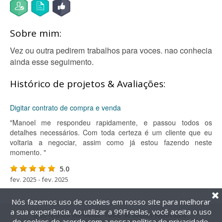
Sobre mim:
Vez ou outra pedirem trabalhos para voces. nao conhecia
ainda esse seguimento.
Histórico de projetos & Avaliações:
Digitar contrato de compra e venda
"Manoel me respondeu rapidamente, e passou todos os
detalhes necessários. Com toda certeza é um cliente que eu
voltaria a negociar, assim como já estou fazendo neste
momento. "
5.0
fev. 2025 - fev. 2025
Nós fazemos uso de cookies em nosso site para melhorar
a sua experiência. Ao utilizar a 99Freelas, você aceita o uso
@2014-2026 99Freelas. Todos os direitos reservados.
de cookies de acordo com a nossa
política de privacidade
.