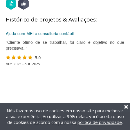
Histórico de projetos & Avaliações:
Ajuda com MEI e consultoria contábil
"Cliente ótimo de se trabalhar, foi claro e objetivo no que
precisava. "
5.0
out. 2025 - out. 2025
Nós fazemos uso de cookies em nosso site para melhorar
a sua experiência. Ao utilizar a 99Freelas, você aceita o uso
@2014-2026 99Freelas. Todos os direitos reservados.
de cookies de acordo com a nossa
política de privacidade
.
Termos de uso
|
Política de privacidade