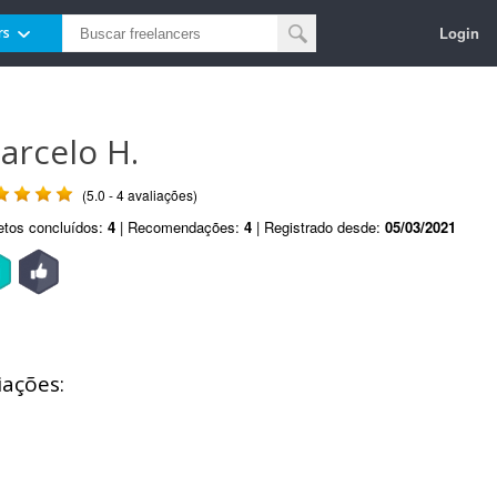
Login
rs
arcelo H.
(5.0 - 4 avaliações)
etos concluídos:
4
| Recomendações:
4
| Registrado desde:
05/03/2021
iações: