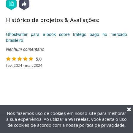
Histórico de projetos & Avaliações:
Ghostwriter para e-book sobre tráfego pago no mercado
brasileiro
Nenhum comentário
5.0
fev. 2024 - mar. 2024
Nós fazemos uso de cookies em nosso site para melhorar
a sua experiência. Ao utilizar a 99Freelas, você aceita o uso
@2014-2026 99Freelas. Todos os direitos reservados.
de cookies de acordo com a nossa
política de privacidade
.
Termos de uso
|
Política de privacidade