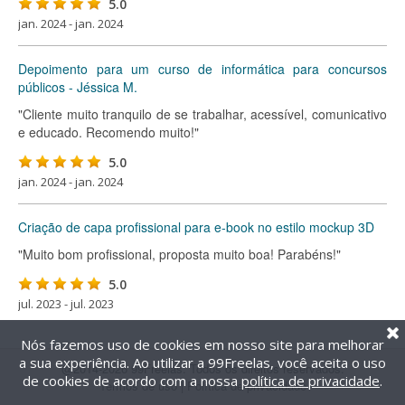
5.0
jan. 2024 - jan. 2024
Depoimento para um curso de informática para concursos
públicos - Jéssica M.
"Cliente muito tranquilo de se trabalhar, acessível, comunicativo
e educado. Recomendo muito!"
5.0
jan. 2024 - jan. 2024
Criação de capa profissional para e-book no estilo mockup 3D
"Muito bom profissional, proposta muito boa! Parabéns!"
5.0
jul. 2023 - jul. 2023
Nós fazemos uso de cookies em nosso site para melhorar
a sua experiência. Ao utilizar a 99Freelas, você aceita o uso
@2014-2026 99Freelas. Todos os direitos reservados.
de cookies de acordo com a nossa
política de privacidade
.
Termos de uso
|
Política de privacidade