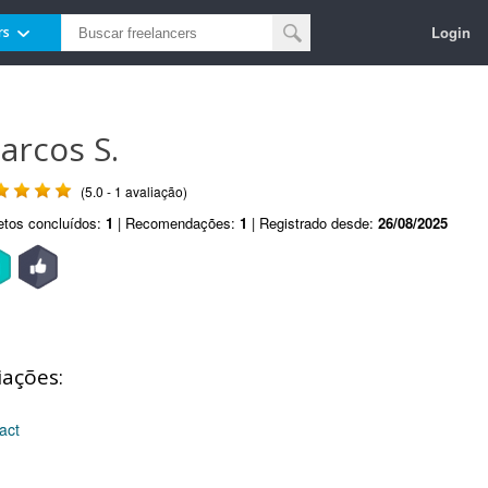
Login
rs
arcos S.
(5.0 - 1 avaliação)
etos concluídos:
1
| Recomendações:
1
| Registrado desde:
26/08/2025
iações:
act