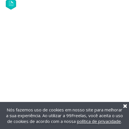
Nós fazemos uso de cookies em nosso site para melhorar
a sua experiência. Ao utilizar a 99Freelas, você aceita o uso
@2014-2026 99Freelas. Todos os direitos reservados.
de cookies de acordo com a nossa
política de privacidade
.
Termos de uso
|
Política de privacidade