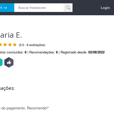
Login
rs
aria E.
(5.0 - 6 avaliações)
etos concluídos:
6
| Recomendações:
6
| Registrado desde:
02/08/2022
iações:
ção do pagamento. Recomendo!"