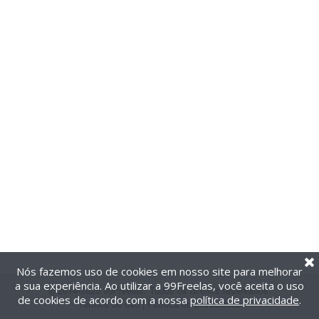
Nós fazemos uso de cookies em nosso site para melhorar
a sua experiência. Ao utilizar a 99Freelas, você aceita o uso
@2014-2026 99Freelas. Todos os direitos reservados.
de cookies de acordo com a nossa
política de privacidade
.
Termos de uso
|
Política de privacidade