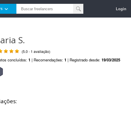
Login
rs
aria S.
(5.0 - 1 avaliação)
etos concluídos:
1
| Recomendações:
1
| Registrado desde:
19/03/2025
iações: