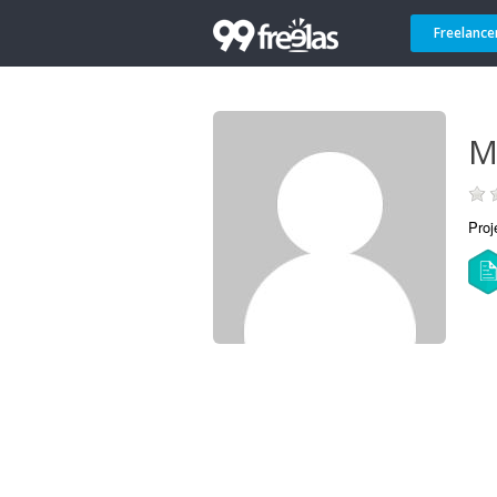
Freelance
M
Proj