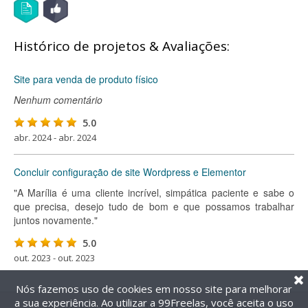
Histórico de projetos & Avaliações:
Site para venda de produto físico
Nenhum comentário
5.0
abr. 2024 - abr. 2024
Concluir configuração de site Wordpress e Elementor
"A Marília é uma cliente incrível, simpática paciente e sabe o
que precisa, desejo tudo de bom e que possamos trabalhar
juntos novamente."
5.0
out. 2023 - out. 2023
Nós fazemos uso de cookies em nosso site para melhorar
a sua experiência. Ao utilizar a 99Freelas, você aceita o uso
@2014-2026 99Freelas. Todos os direitos reservados.