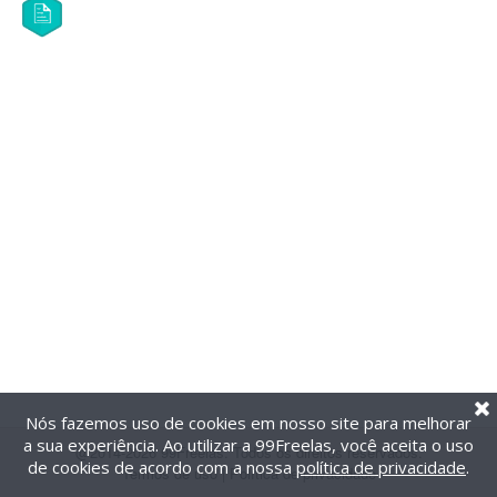
Nós fazemos uso de cookies em nosso site para melhorar
a sua experiência. Ao utilizar a 99Freelas, você aceita o uso
@2014-2026 99Freelas. Todos os direitos reservados.
de cookies de acordo com a nossa
política de privacidade
.
Termos de uso
|
Política de privacidade