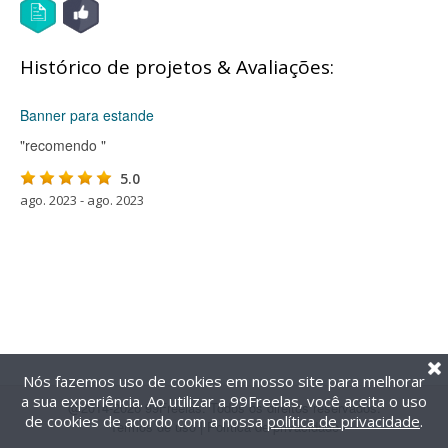
Histórico de projetos & Avaliações:
Banner para estande
"recomendo "
5.0
ago. 2023 - ago. 2023
Nós fazemos uso de cookies em nosso site para melhorar
a sua experiência. Ao utilizar a 99Freelas, você aceita o uso
@2014-2026 99Freelas. Todos os direitos reservados.
de cookies de acordo com a nossa
política de privacidade
.
Termos de uso
|
Política de privacidade