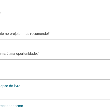
o
"
nto no projeto, mas recomendo!"
 uma ótima oportunidade."
opse de livro
preendedorismo