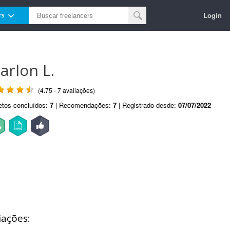
Login
rs
arlon L.
(4.75 - 7 avaliações)
etos concluídos:
7
| Recomendações:
7
| Registrado desde:
07/07/2022
iações: