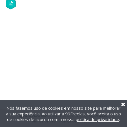
Nós fazemos uso de cookies em nosso site para melhorar
a sua experiência. Ao utilizar a 99Freelas, você aceita o uso
@2014-2026 99Freelas. Todos os direitos reservados.
de cookies de acordo com a nossa
política de privacidade
.
Termos de uso
|
Política de privacidade