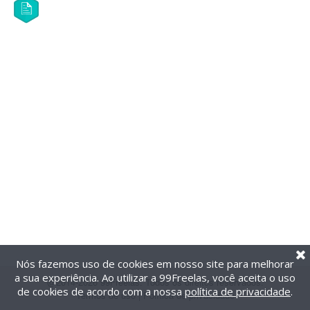
Nós fazemos uso de cookies em nosso site para melhorar
a sua experiência. Ao utilizar a 99Freelas, você aceita o uso
@2014-2026 99Freelas. Todos os direitos reservados.
de cookies de acordo com a nossa
política de privacidade
.
Termos de uso
|
Política de privacidade