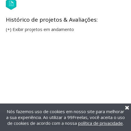
Histórico de projetos & Avaliações:
(+) Exibir projetos em andamento
Nós fazemos uso de cookies em nosso site para melhorar
a sua experiência. Ao utilizar a 99Freelas, você aceita o uso
@2014-2026 99Freelas. Todos os direitos reservados.
de cookies de acordo com a nossa
política de privacidade
.
Termos de uso
|
Política de privacidade