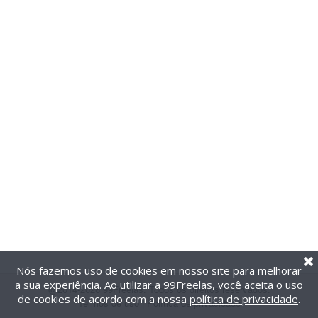
Nós fazemos uso de cookies em nosso site para melhorar
a sua experiência. Ao utilizar a 99Freelas, você aceita o uso
@2014-2026 99Freelas. Todos os direitos reservados.
de cookies de acordo com a nossa
política de privacidade
.
Termos de uso
|
Política de privacidade