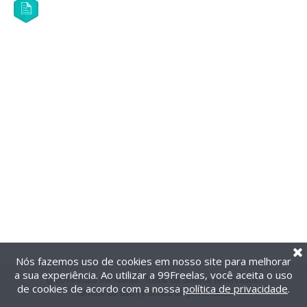
Nós fazemos uso de cookies em nosso site para melhorar
a sua experiência. Ao utilizar a 99Freelas, você aceita o uso
@2014-2026 99Freelas. Todos os direitos reservados.
de cookies de acordo com a nossa
política de privacidade
.
Termos de uso
|
Política de privacidade