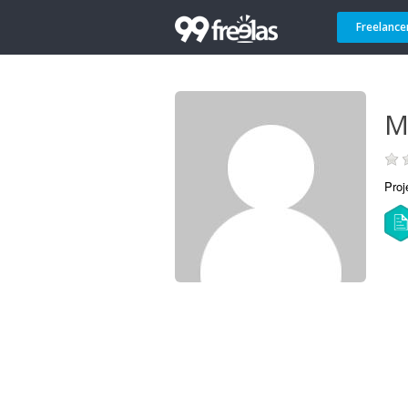
Freelance
M
Proj