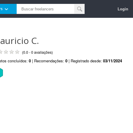
Login
rs
auricio C.
(0.0 - 0 avaliações)
etos concluídos:
0
| Recomendações:
0
| Registrado desde:
03/11/2024