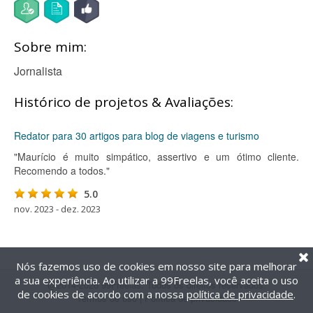
Sobre mim:
Jornalista
Histórico de projetos & Avaliações:
Redator para 30 artigos para blog de viagens e turismo
"Maurício é muito simpático, assertivo e um ótimo cliente.
Recomendo a todos."
5.0
nov. 2023 - dez. 2023
Nós fazemos uso de cookies em nosso site para melhorar
a sua experiência. Ao utilizar a 99Freelas, você aceita o uso
@2014-2026 99Freelas. Todos os direitos reservados.
de cookies de acordo com a nossa
política de privacidade
.
Termos de uso
|
Política de privacidade