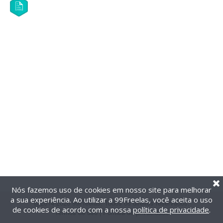
Nós fazemos uso de cookies em nosso site para melhorar
a sua experiência. Ao utilizar a 99Freelas, você aceita o uso
@2014-2026 99Freelas. Todos os direitos reservados.
de cookies de acordo com a nossa
política de privacidade
.
Termos de uso
|
Política de privacidade